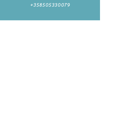
+358505330079
https://www.facebook
.
com/marja.skaffari/
https://www.instagram
.
com/marjasvoice/